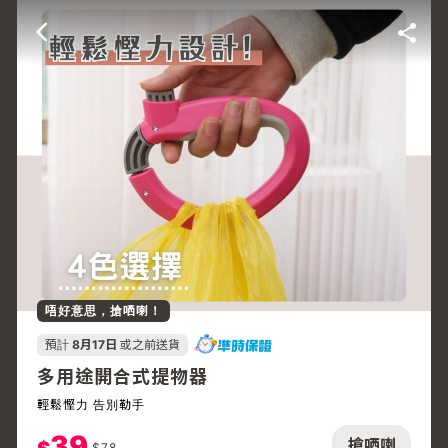
唔好意思，搶哂喇！
預計
8月17日
或之前送貨
多用途開合式提物器
輕鬆慳力 告別勒手
39
搶哂喇
$
78