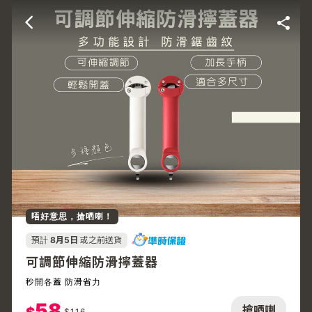
唔好意思，搶哂喇！
預計
8月5日
或之前送貨
可調節伸縮防滑擰蓋器
秒開各蓋 防滑省力
58
搶哂喇
$
116