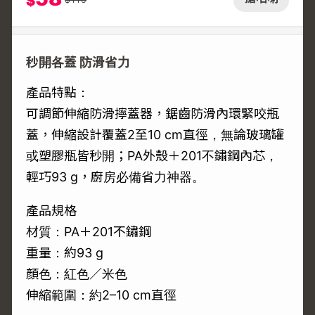
$
秒開各蓋 防滑省力
產品特點：
可調節伸縮防滑擰蓋器，鋸齒防滑內環緊咬瓶
蓋，伸縮設計覆蓋2至10 cm直徑，無論玻璃罐
或塑膠瓶皆秒開；PA外殼＋201不鏽鋼內芯，
輕巧93 g，廚房必備省力神器。
產品規格
材質：PA＋201不鏽鋼
重量：約93 g
顏色：紅色／米色
伸縮範圍：約2–10 cm直徑