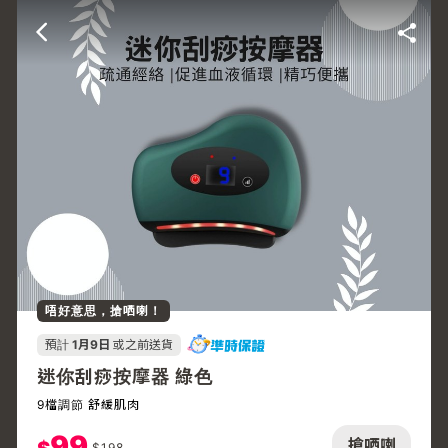
唔好意思，搶哂喇！
預計
1月9日
或之前送貨
迷你刮痧按摩器 綠色
9檔調節 舒緩肌肉
99
搶哂喇
$
198