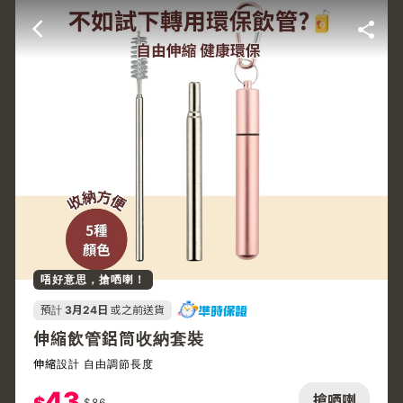
唔好意思，搶哂喇！
預計
3月24日
或之前送貨
伸縮飲管鋁筒收納套裝
伸縮設計 自由調節長度
43
搶哂喇
$
86