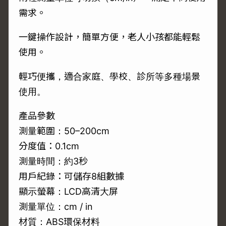
需求。
一鍵操作設計，簡單方便，老人小孩都能輕鬆
使用。
輕巧便攜，適合家庭、學校、診所等多種場景
使用。
產品參數
測量範圍：50–200cm
分度值：0.1cm
測量時間：約3秒
用戶紀錄：可儲存8組數據
顯示螢幕：LCD高清大屏
測量單位：cm / in
材質：ABS環保材料