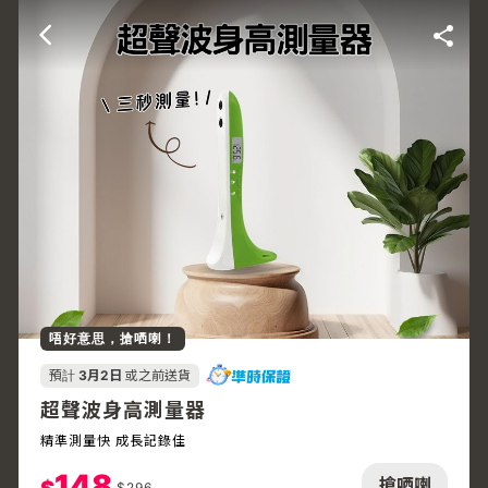
唔好意思，搶哂喇！
預計
3月2日
或之前送貨
超聲波身高測量器
精準測量快 成長記錄佳
148
搶哂喇
$
296