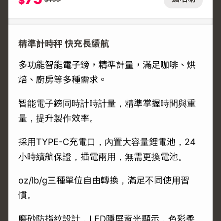
$
精準計時秤 快充長續航
多功能智能電子鎊，精準計量，滿足咖啡、烘
焙、廚房等多種需求。
智能電子鎊同時計時計量，精準掌握時間與重
量，提升製作效率。
採用TYPE-C充電口，內置大容量鋰電池，24
小時續航保證，插電兩用，無需更換電池。
oz/lb/g三種單位自由轉換，滿足不同使用習
慣。
磨砂防指紋設計，LED隱屏背光顯示，色彩柔