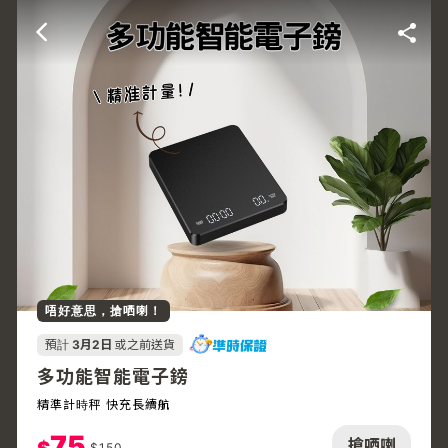
唔好意思，搶哂喇！
預計
3月2日
或之前送貨
多功能智能電子鎊
精準計時秤 快充長續航
75
搶哂喇
$
150