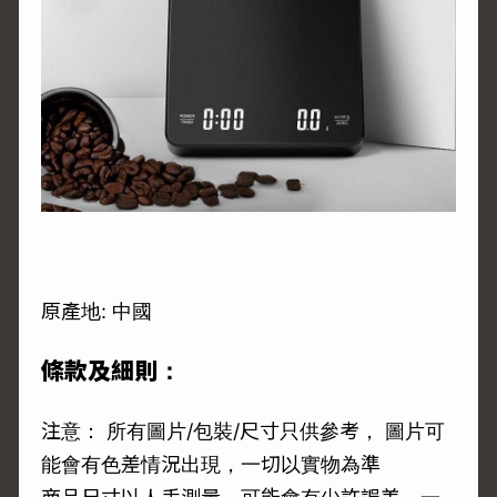
原產地: 中國
條款及細則：
注意： 所有圖片/包裝/尺寸只供參考， 圖片可
能會有色差情況出現，一切以實物為準