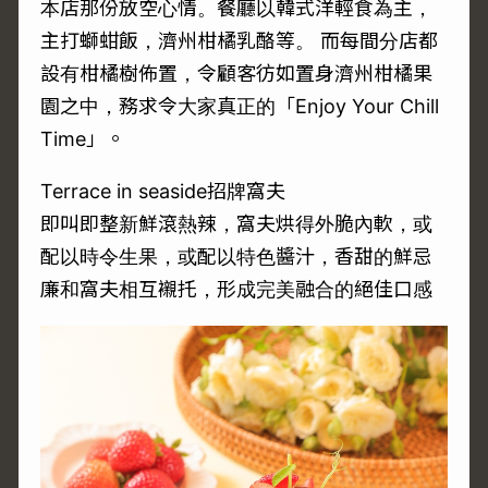
本店那份放空心情。餐廳以韓式洋輕食為主，
主打螄蚶飯，濟州柑橘乳酪等。 而每間分店都
設有柑橘樹佈置，令顧客彷如置身濟州柑橘果
園之中，務求令大家真正的「Enjoy Your Chill
Time」。
Terrace in seaside招牌窩夫
即叫即整新鮮滾熱辣，窩夫烘得外脆內軟，或
配以時令生果，或配以特色醬汁，香甜的鮮忌
廉和窩夫相互襯托，形成完美融合的絕佳口感