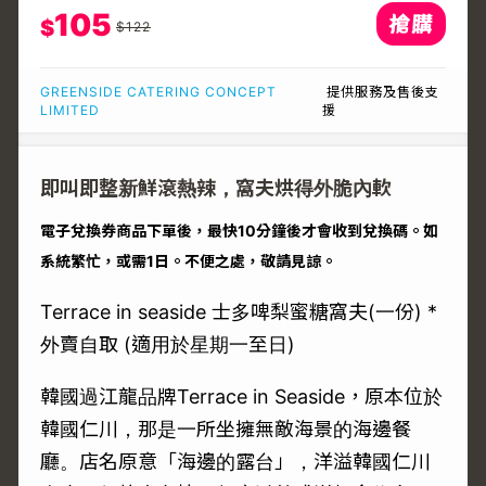
105
$
$
122
GREENSIDE CATERING CONCEPT
提供服務及售後支
LIMITED
援
即叫即整新鮮滾熱辣，窩夫烘得外脆內軟
電子兌換券商品下單後，最快10分鐘後才會收到兌換碼。如
系統繁忙，或需1日。不便之處，敬請見諒。
Terrace in seaside 士多啤梨蜜糖窩夫(一份) *
外賣自取 (適用於星期一至日)
韓國過江龍品牌Terrace in Seaside，原本位於
韓國仁川，那是一所坐擁無敵海景的海邊餐
廳。店名原意「海邊的露台」，洋溢韓國仁川