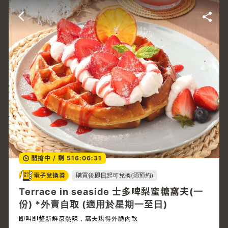
開搶中
/
剩 516:06:31
電子兌換券
購買後
即日
起可兌換(須預約)
Terrace in seaside 士多啤梨蜜糖窩夫(一
份) *外賣自取 (適用於星期一至日)
即叫即整新鮮滾熱辣，窩夫烘得外脆內軟