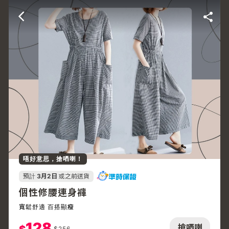
唔好意思，搶哂喇！
預計
3月2日
或之前送貨
個性修腰連身褲
寬鬆舒適 百搭顯瘦
128
搶哂喇
$
256