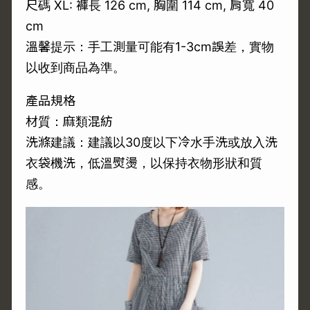
尺碼 XL: 褲長 126 cm, 胸圍 114 cm, 肩寬 40
cm
溫馨提示：手工測量可能有1-3cm誤差，實物
以收到商品為準。
產品規格
材質：麻類混紡
洗滌建議：建議以30度以下冷水手洗或放入洗
衣袋機洗，低溫熨燙，以保持衣物形狀和質
感。