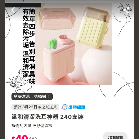
唔好意思，搶哂喇！
預計
3月22日
或之前送貨
溫和清潔洗耳神器 240支裝
植物配方溫 三秒清潔爽
40
搶哂喇
$
80