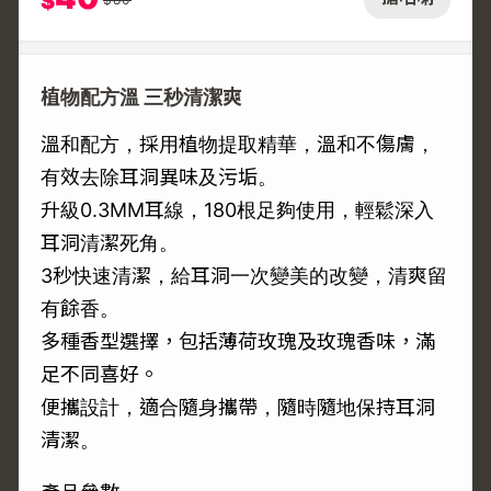
$
植物配方溫 三秒清潔爽
溫和配方，採用植物提取精華，溫和不傷膚，
有效去除耳洞異味及污垢。
升級0.3MM耳線，180根足夠使用，輕鬆深入
耳洞清潔死角。
3秒快速清潔，給耳洞一次變美的改變，清爽留
有餘香。
多種香型選擇，包括薄荷玫瑰及玫瑰香味，滿
足不同喜好。
便攜設計，適合隨身攜帶，隨時隨地保持耳洞
清潔。