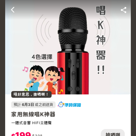
唔好意思，搶哂喇！
預計
6月3日
或之前送貨
家用無線唱K神器
一體式音響 HIFI立體聲
199
搶哂喇
$
398