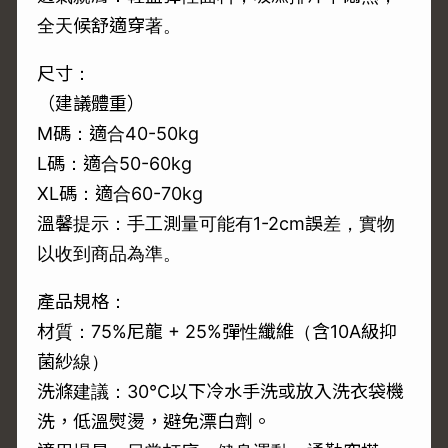
全天候舒適穿著。
尺寸：
（建議體重）
M碼：適合40-50kg
L碼：適合50-60kg
XL碼：適合60-70kg
溫馨提示：手工測量可能有1-2cm誤差，實物
以收到商品為準。
產品規格：
材質：75%尼龍 + 25%彈性纖維（含10A級抑
菌紗線）
洗滌建議：30°C以下冷水手洗或放入洗衣袋機
洗，低溫熨燙，避免漂白劑。