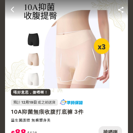
唔好意思，搶哂喇！
預計
12月19日
或之前送貨
10A抑菌無痕收腹打底褲 3件
益生菌護體 無痕塑身美
88
搶哂喇
$
528