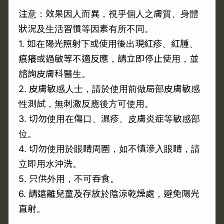
注意：效果因人而異，視乎個人之膚質、身體
狀況及生活習慣等因素有所不同。
1. 如在陽光照射下或使用後出現紅疹、紅腫、
痕癢或過敏等不適反應，請立即停止使用，並
諮詢皮膚科醫生。
2. 皮膚敏感人士，請於使用前做局部皮膚敏感
性測試，無刺激反應後方可使用。
3. 切勿使用在傷口、濕疹、皮膚炎症等敏感部
位。
4. 切勿使用於眼睛周圍，如不慎滲入眼睛，請
立即用水沖洗。
5. 只供外用，不可吞食。
6. 請遠離兒童及存放於陰涼乾燥處，避免陽光
直射。