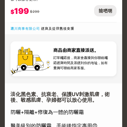
199
搶哂喇
$
$
299
漉川商事有限公司
送貨及提供售後支援
商品由商家直接派送。
訂單確認後，商家會直接與你聯絡確
認送貨時間及派送到你的地址，如有
查詢可聯絡商家客服。
淡化黑色素、抗衰老、保護UV刺激肌膚，術
後、敏感肌膚、孕婦都可以放心使用。
防曬+隔離+修復為一體的防曬霜
醫美級別的防曬霜，手術後指定專用😍