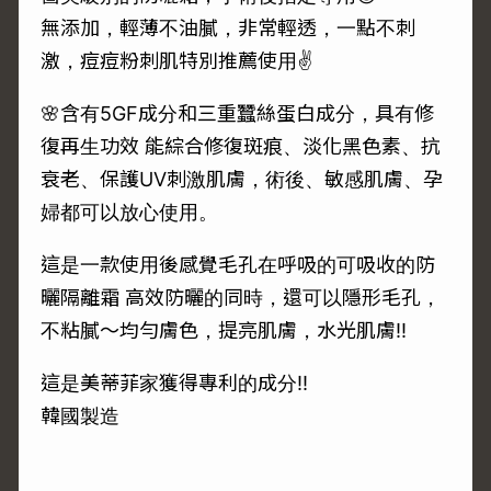
無添加，輕薄不油膩，非常輕透，一點不刺
激，痘痘粉刺肌特別推薦使用✌️
🌸含有5GF成分和三重蠶絲蛋白成分，具有修
復再生功效 能綜合修復斑痕、淡化黑色素、抗
衰老、保護UV刺激肌膚，術後、敏感肌膚、孕
婦都可以放心使用。
這是一款使用後感覺毛孔在呼吸的可吸收的防
曬隔離霜 高效防曬的同時，還可以隱形毛孔，
不粘膩～均勻膚色，提亮肌膚，水光肌膚!!
這是美蒂菲家獲得專利的成分!!
韓國製造