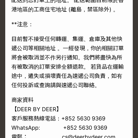
配送到您訂單上的地址。 配送範圍目前限於香
港地區的工商住宅地址 (離島，禁區除外) 。
**注意：
目前暫不接受任何轉運、集運、倉庫及其他快
遞公司等相關地址 。一經發現，你的相關訂單
將會被取消並不作另行通知。我們將盡快為所
有被取消的訂單安排全額退款。 若貨品在運輸
途中，遣失或損壞責任為速遞公司負責，如有
任何投訴或查詢請與速遞公司聯絡。
商家資料
【DEER BY DEER】
客戶服務熱線電話：+852 5630 9369
WhatsApp:
+852 5630 9369
電郵： cs@deerbydeer.com