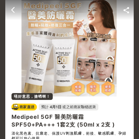
唔好意思，搶哂喇！
商家直送
預計
4月1日
或之前商家聯絡送貨
Medipeel 5GF 醫美防曬霜
SPF50+PA+++ 1套2支 (50ml x 2支 )
淡化黑色素、抗衰老、保護UV刺激肌膚，術後、敏感肌膚、孕婦
都可以放心使用。