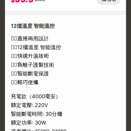
$
12擋溫度 智能溫控
💇‍♀️直捲兩用設計
💇‍♀️12擋溫度 智能溫控
💇‍♀️快速升溫技術
💇‍♀️負離子護髮技術
💇‍♀️智能斷電保護
💇‍♀️輕巧便攜
充電款（4000毫安）
額定電壓: 220V
智能斷電時間: 30分鐘
額定功率: 30W