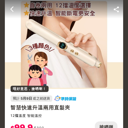
唔好意思，搶哂喇！
預計
5月9日
或之前送貨
智慧快速升溫兩用直髮夾
12擋溫度 智能溫控
99.9
搶哂喇
$
300