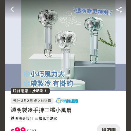
唔好意思，搶哂喇！
預計
3月2日
或之前送貨
透明製冷手持三檔小風扇
透明機身設計 三檔風力調節
99
搶哂喇
$
297