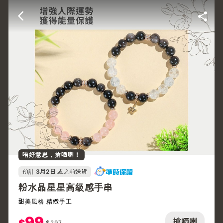
唔好意思，搶哂喇！
預計
3月2日
或之前送貨
粉水晶星星高級感手串
甜美風格 精緻手工
99
搶哂喇
$
297