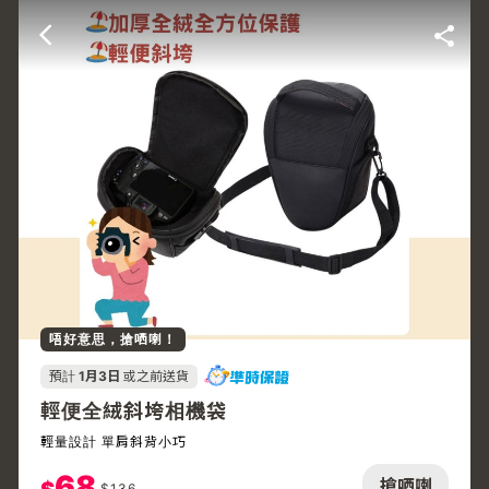
唔好意思，搶哂喇！
預計
1月3日
或之前送貨
輕便全絨斜垮相機袋
輕量設計 單肩斜背小巧
68
搶哂喇
$
136