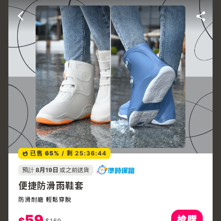
已售
65%
/
剩 25:36:44
預計
8月19日
或之前送貨
便捷防滑雨鞋套
防滑耐磨 輕鬆穿脫
59
$
169