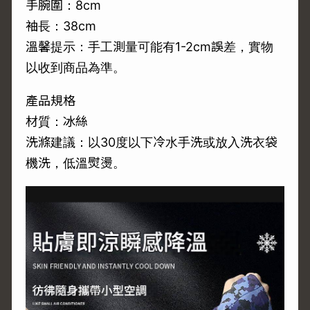
手腕圍：8cm
袖長：38cm
溫馨提示：手工測量可能有1-2cm誤差，實物
以收到商品為準。
產品規格
材質：冰絲
洗滌建議：以30度以下冷水手洗或放入洗衣袋
機洗，低溫熨燙。