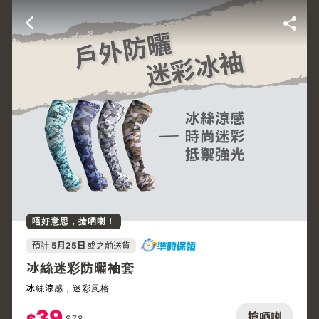
唔好意思，搶哂喇！
預計
5月25日
或之前送貨
冰絲迷彩防曬袖套
冰絲涼感，迷彩風格
39
搶哂喇
$
78