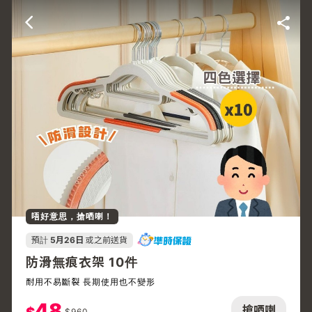
唔好意思，搶哂喇！
預計
5月26日
或之前送貨
防滑無痕衣架 10件
耐用不易斷裂 長期使用也不變形
48
搶哂喇
$
960