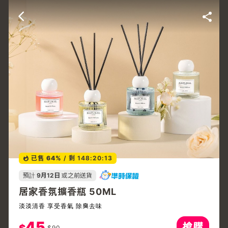
已售
64%
/
剩 148:20:13
預計
9月12日
或之前送貨
居家香氛擴香瓶 50ML
淡淡清香 享受香氣 除臭去味
45
$
90