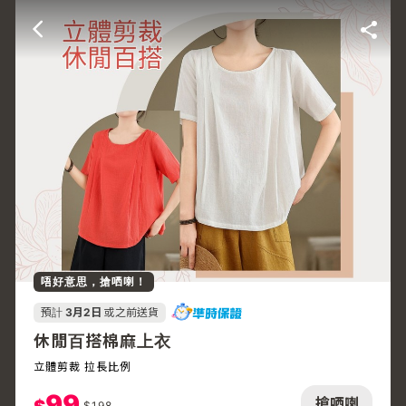
唔好意思，搶哂喇！
預計
3月2日
或之前送貨
休閒百搭棉麻上衣
立體剪裁 拉長比例
99
搶哂喇
$
198