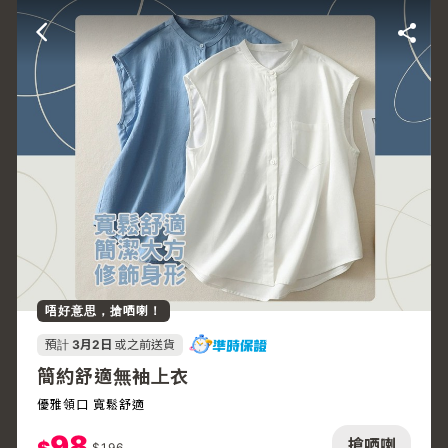
唔好意思，搶哂喇！
預計
3月2日
或之前送貨
簡約舒適無袖上衣
優雅領口 寬鬆舒適
98
搶哂喇
$
196