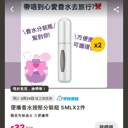
唔好意思，搶哂喇！
預計
3月24日
或之前送貨
便攜香水按壓分裝瓶 5MLX2件
簡易充裝香水 方便攜帶
32
搶哂喇
$
98