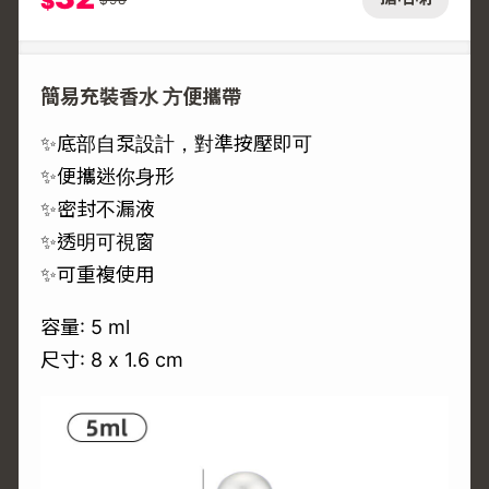
$
簡易充裝香水 方便攜帶
✨底部自泵設計，對準按壓即可
✨便攜迷你身形
✨密封不漏液
✨透明可視窗
✨可重複使用
容量: 5 ml
尺寸: 8 x 1.6 cm