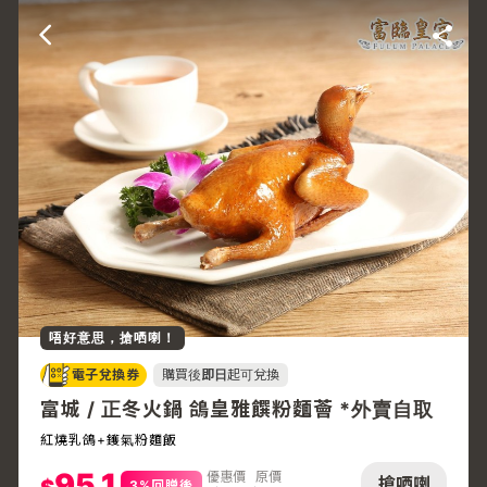
唔好意思，搶哂喇！
電子兌換券
購買後
即日
起可兌換
富城 / 正冬火鍋 鴿皇雅饌粉麵薈 *外賣自取
紅燒乳鴿+鑊氣粉麵飯
95.1
優惠價
原價
搶哂喇
3%回贈後