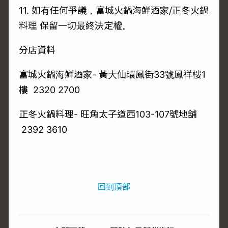
11. 如有任何爭議，富城火鍋海鮮酒家/正冬火鍋
料理 保留一切最終決定權。
分店資料
富城火鍋海鮮酒家- 黃大仙環鳳街33號鳳祥樓1
樓 2320 2700
正冬火鍋料理- 旺角太子道西103-107號地舖
2392 3610
回到頂部