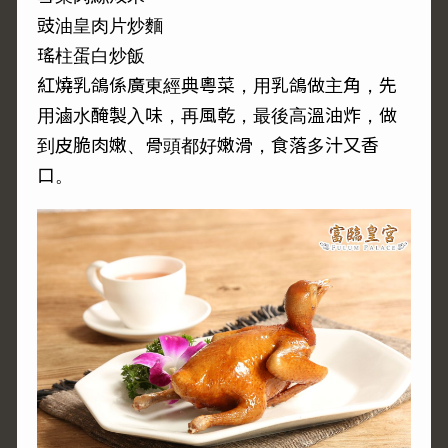
豉油皇肉片炒麵
瑤柱蛋白炒飯
紅燒乳鴿係廣東經典粵菜，用乳鴿做主角，先
用滷水醃製入味，再風乾，最後高溫油炸，做
到皮脆肉嫩、骨頭都好嫩滑，食落多汁又香
口。