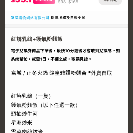
$
$
98
$
168
富臨購物網絡有限公司
提供服務及售後支援
紅燒乳鴿+鑊氣粉麵飯
電子兌換券商品下單後，最快10分鐘後才會收到兌換碼。如
系統繁忙，或需1日。不便之處，敬請見諒。
富城 / 正冬火鍋 鴿皇雅饌粉麵薈 *外賣自取
紅燒乳鴿（一隻）
鑊氣粉麵飯（以下任選一款）
頭抽炒牛河
星洲炒米
雪菜肉絲炆米