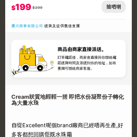
199
搶哂喇
$
$
299
漉川商事有限公司
送貨及提供售後支援
商品由商家直接派送。
訂單確認後，商家會直接與你聯絡確
認送貨時間及派送到你的地址，如有
查詢可聯絡商家客服。
Cream狀質地輕輕一搓 即把水份凝聚份子轉化
為大量水珠
自從Excellent呢個brand廠商已經唔再生產,好
多客都想回購佢既水珠霜