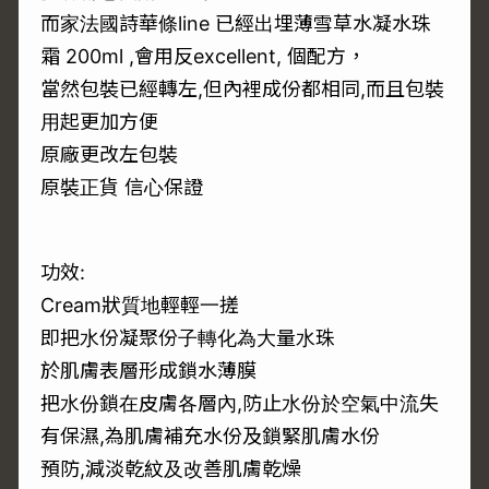
而家法國詩華條line 已經出埋薄雪草水凝水珠
霜 200ml ,會用反excellent, 個配方，
當然包裝已經轉左,但內裡成份都相同,而且包裝
用起更加方便
原廠更改左包裝
原裝正貨 信心保證
功效:
Cream狀質地輕輕一搓
即把水份凝聚份子轉化為大量水珠
於肌膚表層形成鎖水薄膜
把水份鎖在皮膚各層內,防止水份於空氣中流失
有保濕,為肌膚補充水份及鎖緊肌膚水份
預防,減淡乾紋及改善肌膚乾燥