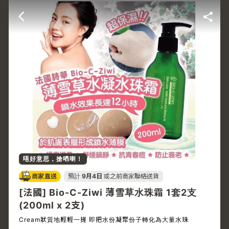
唔好意思，搶哂喇！
商家直送
預計
9月4日
或之前商家聯絡送貨
[法國] Bio-C-Ziwi 薄雪草水珠霜 1套2支
(200ml x 2支)
Cream狀質地輕輕一搓 即把水份凝聚份子轉化為大量水珠