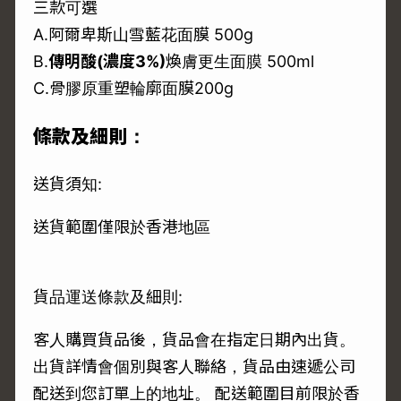
三款可選
A.阿爾卑斯山雪藍花面膜 500g
B.
傳明酸(濃度3%)
煥膚更生面膜 500ml
C.骨膠原重塑輪廓面膜200g
條款及細則：
送貨須知:
送貨範圍僅限於香港地區
貨品運送條款及細則:
客人購買貨品後，貨品會在指定日期內出貨。
出貨詳情會個別與客人聯絡，貨品由速遞公司
配送到您訂單上的地址。 配送範圍目前限於香