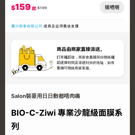
159
$
搶哂喇
$
199
起
漉川商事有限公司
送貨及提供售後支援
商品由商家直接派送。
訂單確認後，商家會直接與你聯絡確
認送貨時間及派送到你的地址，如有
查詢可聯絡商家客服。
Salon裝豪用日日敷都唔肉痛
BIO-C-Ziwi 專業沙龍級面膜系
列