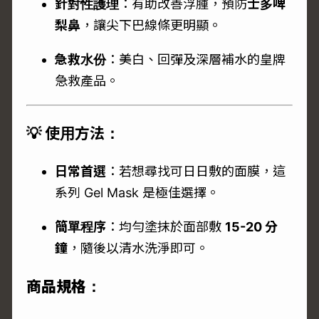
針對性護理
：有助改善浮腫，預防
士多啤
梨鼻
，讓尖下巴線條更明顯。
急救水份
：美白、回彈及深層補水的皇牌
急救產品。
💡 使用方法：
日常首選
：若想尋找可日日敷的面膜，這
系列 Gel Mask 是極佳選擇。
簡單程序
：均勻塗抹於面部敷
15-20 分
鐘
，隨後以清水洗淨即可。
商品規格：