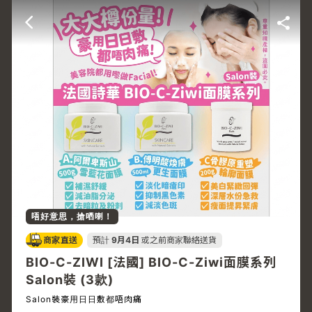
唔好意思，搶哂喇！
商家直送
預計
9月4日
或之前商家聯絡送貨
BIO-C-ZIWI [法國] BIO-C-Ziwi面膜系列
Salon裝 (3款)
Salon裝豪用日日敷都唔肉痛