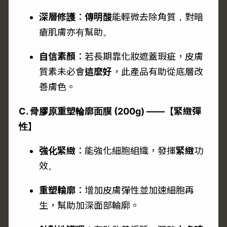
深層修護
：
傳明酸
能輕微去除角質，對暗
瘡肌膚亦有幫助。
自信素顏
：若長期靠化妝遮蓋瑕疵，皮膚
質素未必會
這麼好
，此產品有助從底層改
善膚色。
C. 骨膠原重塑輪廓面膜 (200g) ——【緊緻彈
性】
強化緊緻
：能強化細胞組織，發揮
緊緻
功
效。
重塑輪廓
：增加皮膚彈性並加速細胞再
生，幫助加深面部輪廓。