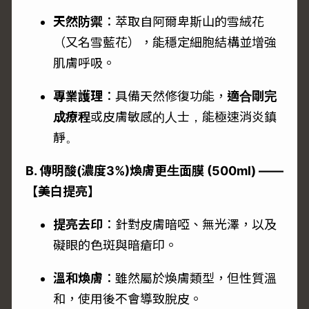
天然防禦
：萃取自阿爾卑斯山的雪絨花
（又名雪藍花），能穩定細胞結構並增強
肌膚呼吸。
專業護理
：具備天然修復功能，
適合剛完
成療程
或皮膚敏感的人士，能極速消炎鎮
靜。
B. 傳明酸(濃度3%)煥膚更生面膜 (500ml) ——
【美白提亮】
提亮去印
：針對皮膚暗啞、無光澤，以及
礙眼的色斑與暗瘡印。
溫和煥膚
：雖然屬於煥膚類型，但性質溫
和，使用後不會導致脫皮。