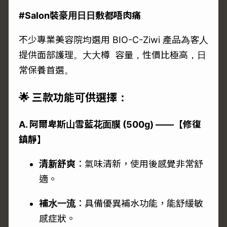
#Salon裝豪用日日敷都唔肉痛
不少專業美容院均選用 BIO-C-Ziwi 產品為客人
提供面部護理。大大樽 容量，性價比極高，日
常保養首選。
🌟 三款功能可供選擇：
A. 阿爾卑斯山雪藍花面膜 (500g) ——【修復
鎮靜】
清新舒爽
：氣味清新，使用後感覺非常舒
適。
補水一流
：具備優異補水功能，能舒緩敏
感症狀。