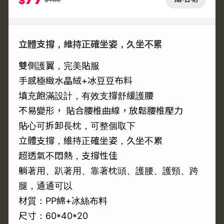
$
立體支撐，維持正確坐姿，久坐不累
雙側護翼，完美貼服
手感極緻水晶絨+冰豆豆布料
填充飽滿設計，有效支撐舒緩護腰
不易變形， 貼合腰椎曲線，放鬆腰椎壓力
貼心可拆卸長枕，可整個取下
立體支撐，維持正確坐姿，久坐不累
超透氣不悶熱，支撐性佳
躺著用、趴著用、靠著枕頭、護腰、護頸、跨
腿，通通可以
材質：PP綿+冰絲布料
尺寸：60*40*20