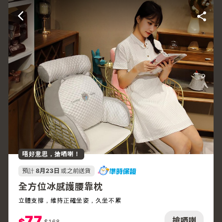
唔好意思，搶哂喇！
預計
8月23日
或之前送貨
全方位冰感護腰靠枕
立體支撐，維持正確坐姿，久坐不累
77
搶哂喇
$
168