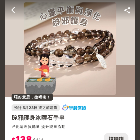
唔好意思，搶哂喇！
預計
5月23日
或之前送貨
辟邪護身冰曜石手串
淨化清理負能量 提升能量流動
138
搶哂喇
$
414