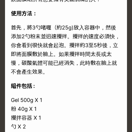
使用方法：
首先，將3勺啫喱（約25g)放入容器中，然後
添加2勺粉末並迅速攪拌。攪拌的速度必須快，
你會看到很快就會起泡。攪拌約3至5秒後，立
即將面膜敷於臉上。如果攪拌時間太長或太
慢，碳酸氣體可能已經消失，此時敷在臉上就
不會產生效果。
組件包括 :
Gel 500g X 1
粉 40g X 1
攪拌容器 X 1
勺 X 2