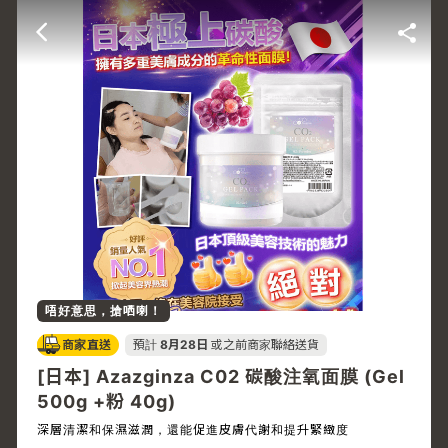
唔好意思，搶哂喇！
商家直送
預計
8月28日
或之前商家聯絡送貨
[日本] Azazginza C02 碳酸注氧面膜 (Gel
500g +粉 40g)
深層清潔和保濕滋潤，還能促進皮膚代謝和提升緊緻度