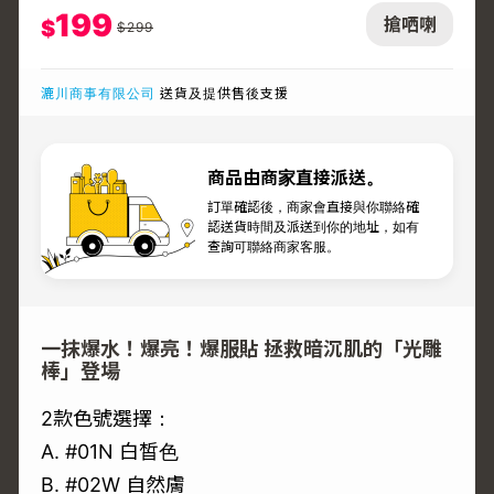
199
搶哂喇
$
$
299
漉川商事有限公司
送貨及提供售後支援
商品由商家直接派送。
訂單確認後，商家會直接與你聯絡確
認送貨時間及派送到你的地址，如有
查詢可聯絡商家客服。
一抹爆水！爆亮！爆服貼 拯救暗沉肌的「光雕
棒」登場
2款色號選擇：
A. #01N 白皙色
B. #02W 自然膚