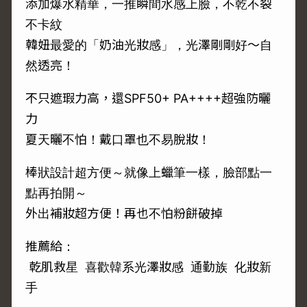
添加爆水精華，一推瞬間水感上臉，不乾不裂
不卡紋
韓妞最愛的「奶油光妝感」，光澤剛剛好～自
然透亮！
不只遮瑕力高，還SPF50+ PA++++超強防曬
力
夏天曬不怕！戴口罩也不易脫妝！
棒狀設計超方便～就像上蠟筆一樣，臉部點一
點再拍開～
外出補妝超方便！再也不怕粉餅破掉
推薦給：
乾肌救星 喜歡韓系光澤妝感 通勤族 化妝新
手