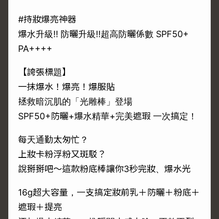
#持妝爆亮神器
爆水升級!! 防曬升級!!超高防曬係數 SPF50+
PA++++
【誇張標題】
一抹爆水！爆亮！爆服貼
拯救暗沉肌的「光雕棒」登場
SPF50+防曬+爆水精華+完美遮瑕 一次搞定！
每天通勤太匆忙？
上妝卡粉浮粉又斑駁？
說掰掰吧～這款粉底棒讓你3秒完妝、爆水光
16g超大容量，一支搞定妝前乳＋防曬＋粉底＋
遮瑕＋提亮