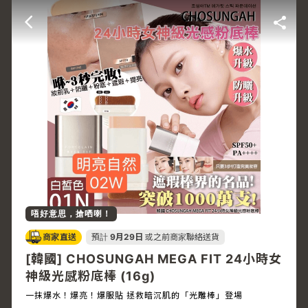
唔好意思，搶哂喇！
商家直送
預計
9月29日
或之前商家聯絡送貨
[韓國] CHOSUNGAH MEGA FIT 24小時女
神級光感粉底棒 (16g)
一抹爆水！爆亮！爆服貼 拯救暗沉肌的「光雕棒」登場