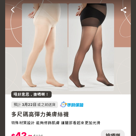
唔好意思，搶哂喇！
預計
3月22日
或之前送貨
多尺碼高彈力美膚絲襪
特殊材質設計 能夠修飾肌膚 讓腿部看起來更加光滑
42
搶哂喇