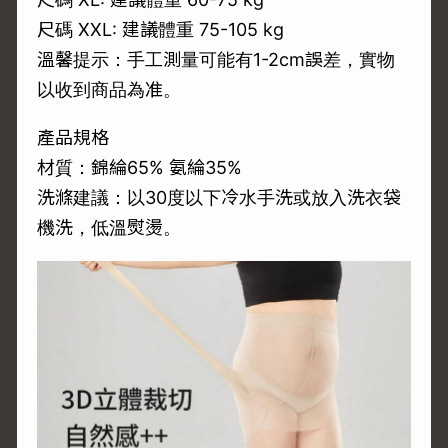
尺碼 XXL: 建議體重 75-105 kg
溫馨提示：手工測量可能有1-2cm誤差，實物
以收到商品為准。
產品規格
材質：錦綸65% 氨綸35%
洗滌建議：以30度以下冷水手洗或放入洗衣袋
機洗，低溫熨燙。