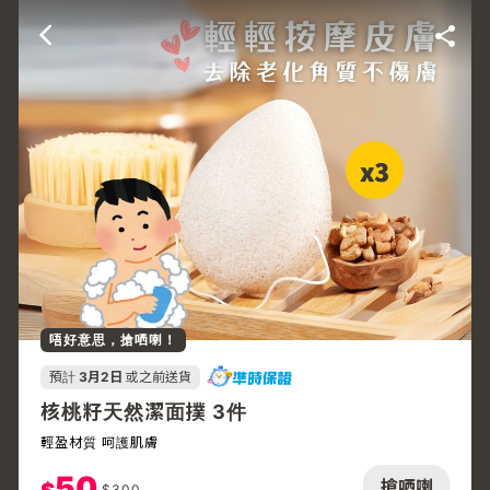
唔好意思，搶哂喇！
預計
3月2日
或之前送貨
核桃籽天然潔面撲 3件
輕盈材質 呵護肌膚
50
搶哂喇
$
300