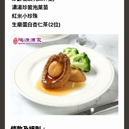
濃湯珍菌泡菜苗
紅米小珍珠
生磨蛋白杏仁茶(2位)
條款及細則：