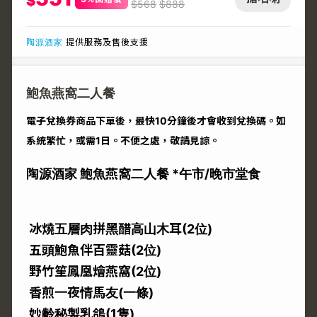
$
$
568
$
888
陶源酒家
提供服務及售後支援
鮑魚燕窩二人餐
電子兌換券商品下單後，最快10分鐘後才會收到兌換碼。如
系統繁忙，或需1日。不便之處，敬請見諒。
陶源酒家 鮑魚燕窩二人餐 *午市/晚市堂食
冰燒五層肉拼黑醋高山木耳(2位)
五頭鮑魚伴百靈菇(2位)
野竹笙鳳凰燴燕窩(2位)
香煎一夜情馬友(一條)
妙齡秘製乳鴿(1隻)