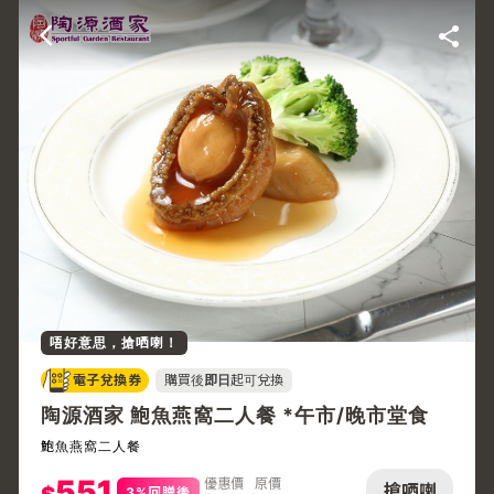
唔好意思，搶哂喇！
電子兌換券
購買後
即日
起可兌換
陶源酒家 鮑魚燕窩二人餐 *午市/晚市堂食
鮑魚燕窩二人餐
551
優惠價
原價
搶哂喇
3%回贈後