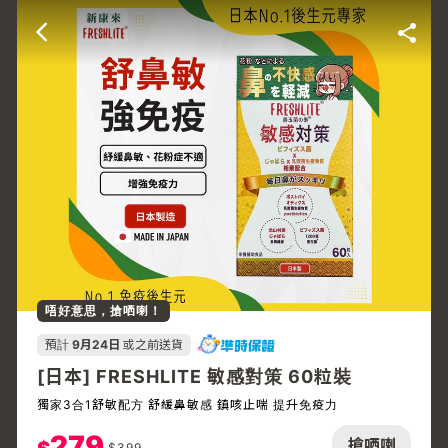
唔好意思，搶哂喇！
預計
9月24日
或之前送貨
[日本] FRESHLITE 敏感對策 60粒裝
獨家3合1舒敏配方 舒緩鼻敏感 鎮咳止喘 提升免疫力
279
搶哂喇
$
399