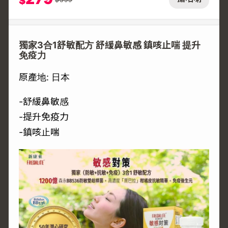
$
獨家3合1舒敏配方 舒緩鼻敏感 鎮咳止喘 提升
免疫力
原產地: 日本
-舒緩鼻敏感
-提升免疫力
-鎮咳止喘