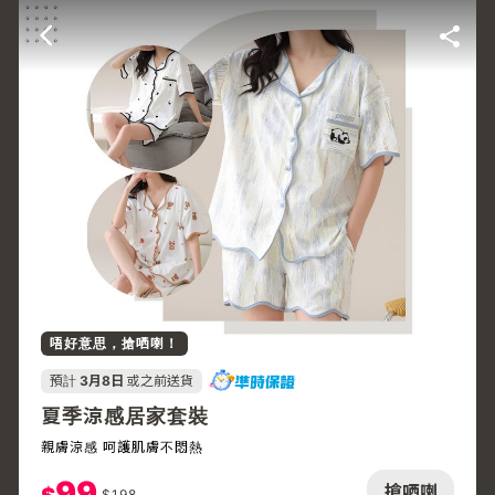
唔好意思，搶哂喇！
預計
3月8日
或之前送貨
夏季涼感居家套裝
親膚涼感 呵護肌膚不悶熱
99
搶哂喇
$
198