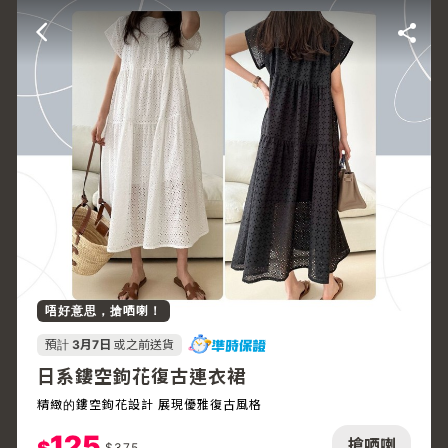
唔好意思，搶哂喇！
預計
3月7日
或之前送貨
日系鏤空鉤花復古連衣裙
精緻的鏤空鉤花設計 展現優雅復古風格
125
搶哂喇
$
375