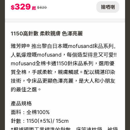
329
$
搶哂喇
$
620
起
1150高針數 柔軟親膚 色澤亮麗
雅芳婷® 推出黎自日本嘅mofusand床品系列。
人氣爆燈嘅mofusand，每個造型得意又可愛!!
mofusand全棉卡通1150針床品系列，選用優
質全棉，手感柔軟，親膚觸感。配以精湛印染
技術，令床品更顯色澤亮麗，是大人和小朋友
的最佳之選。
產品規格
面料：全棉100%
針數：1150(±5%)/ 15cm
*根據國際工業標準的針數，床笠連枕袋、被袋