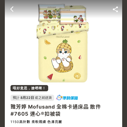
唔好意思，搶哂喇！
預計
8月22日
或之前送貨
雅芳婷 Mofusand 全棉卡通床品 散件
#7605 連心®扣被袋
1150高針數 柔軟親膚 色澤亮麗