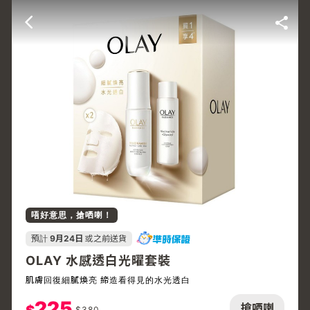
唔好意思，搶哂喇！
預計
9月24日
或之前送貨
OLAY 水感透白光曜套裝
肌膚回復細膩煥亮 締造看得見的水光透白
225
搶哂喇
$
380