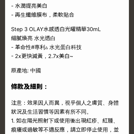
- 水潤提亮美白
- 再生纖維膜布，柔軟貼合
Step 3 OLAY水感透白光曜精華30mL
細膩煥亮 水光透白
- 革命性#專利▵ 水光蛋白科技
- 2x更快減黃，2.7x美白~
原產地: 中國
條款及細則：
注意：效果因人而異，視乎個人之膚質、身體
狀況及生活習慣等因素有所不同。
1. 如在陽光照射下或使用後出現紅疹、紅腫、
痕癢或過敏等不適反應，請立即停止使用，並