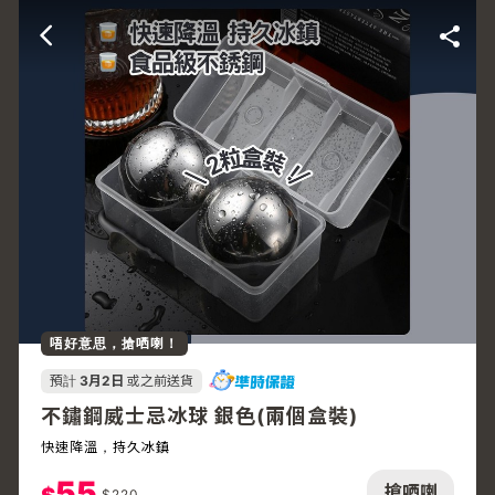
唔好意思，搶哂喇！
預計
3月2日
或之前送貨
不鏽鋼威士忌冰球 銀色(兩個盒裝)
快速降溫，持久冰鎮
55
搶哂喇
$
220