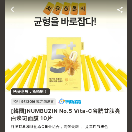
唔好意思，搶哂喇！
預計
9月30日
或之前送貨
[韓國]NUMBUZIN No.5 Vita-C谷胱甘肽亮
白淡斑面膜 10片
谷胱甘肽和維他命C黃金組合，高效去斑 ， 提亮均勻膚色