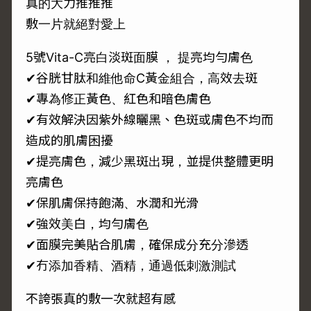
真的大力推推推
敷一片就絕對愛上
5號Vita-C亮白淡斑面膜 ， 提亮均勻膚色
✔谷胱甘肽和維他命C黃金組合，高效去斑
✔專為修正黃色、紅色和暗色膚色
✔有效解決因紫外線曬黑、色斑或膚色不均而
造成的肌膚困擾
✔提亮膚色，減少黑斑出現，並提供整體更明
亮膚色
✔保肌膚保持飽滿、水潤和光滑
✔強效美白，均勻膚色
✔面膜完美貼合肌膚，確保成分充分滲透
✔冇添加香精、酒精，通過低刺激測試
不誇張真的敷一次就超有感