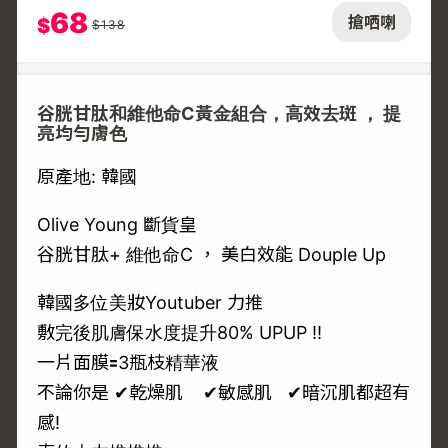
68
搶哂喇
$
$
138
谷胱甘肽和維他命C黃金組合，高效去斑 ， 提
亮均勻膚色
原產地: 韓國
Olive Young 斷貨皇
谷胱甘肽+ 維他命C ， 美白效能 Douple Up
韓國多位美妝Youtuber 力推
敷完後肌膚保水度提升80% UPUP ‼
一片面膜🟰3瓶枝精華液
不論你是 ✔乾燥肌 ✔敏感肌 ✔暗沉肌都超有
感!