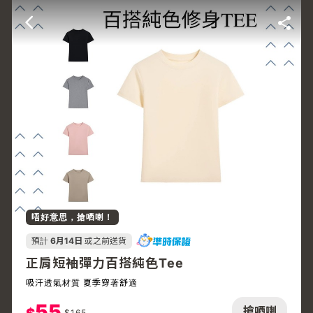
唔好意思，搶哂喇！
預計
6月14日
或之前送貨
正肩短袖彈力百搭純色Tee
吸汗透氣材質 夏季穿著舒適
55
搶哂喇
$
165