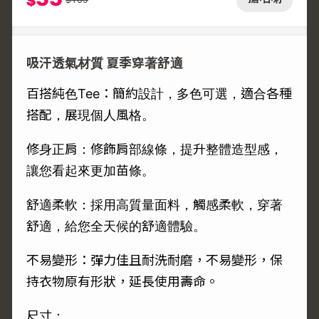
$
吸汗透氣材質 夏季穿著舒適
百搭純色Tee：簡約設計，多色可選，適合各種
搭配，展現個人風格。
修身正肩：修飾肩部線條，提升整體造型感，
讓您看起來更加苗條。
舒適柔軟：採用高質量面料，觸感柔軟，穿著
舒適，給您全天候的舒適體驗。
不易變形：彈力佳且耐洗耐磨，不易變形，保
持衣物原有形狀，延長使用壽命。
尺寸：