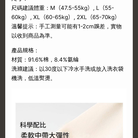
尺碼建議體重：M（47.5-55kg）, L（55-
60kg）, XL（60-65kg）, 2XL（65-70kg）
溫馨提示：手工測量可能有1-2cm誤差，實物
以收到商品為準。
產品規格：
材質：91.6%棉，8.4%氨綸
洗滌建議：以30度以下冷水手洗或放入洗衣袋
機洗，低溫熨燙。