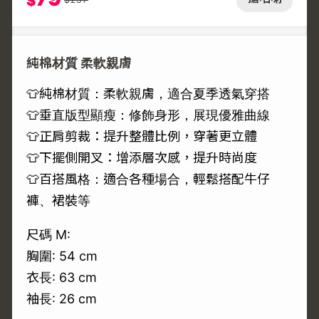
$
純棉材質 柔軟親膚
👕純棉材質：柔軟親膚，適合夏季透氣穿搭
👕垂直版型顯瘦：修飾身形，展現優雅曲線
👕正肩剪裁：提升整體比例，穿著更立體
👕下擺側開叉：增添層次感，提升時尚度
👕百搭風格：適合各種場合，輕鬆搭配牛仔
褲、裙裝等
尺碼 M:
胸圍: 54 cm
衣長: 63 cm
袖長: 26 cm