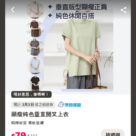
唔好意思，搶哂喇！
預計
3月2日
或之前送貨
顯瘦純色垂直開叉上衣
純棉材質 柔軟親膚
79
搶哂喇
$
237