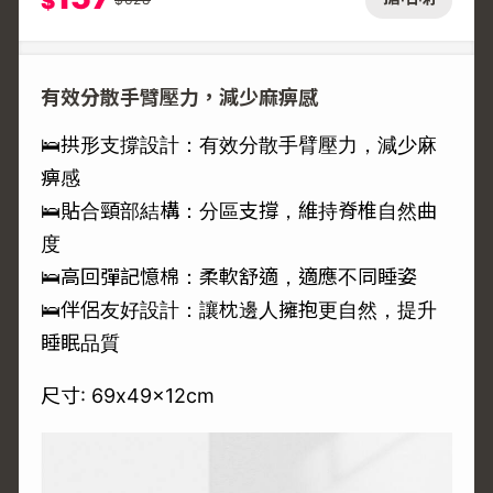
$
有效分散手臂壓力，減少麻痹感
🛌拱形支撐設計：有效分散手臂壓力，減少麻
痹感
🛌貼合頸部結構：分區支撐，維持脊椎自然曲
度
🛌高回彈記憶棉：柔軟舒適，適應不同睡姿
🛌伴侶友好設計：讓枕邊人擁抱更自然，提升
睡眠品質
尺寸: 69x49x12cm