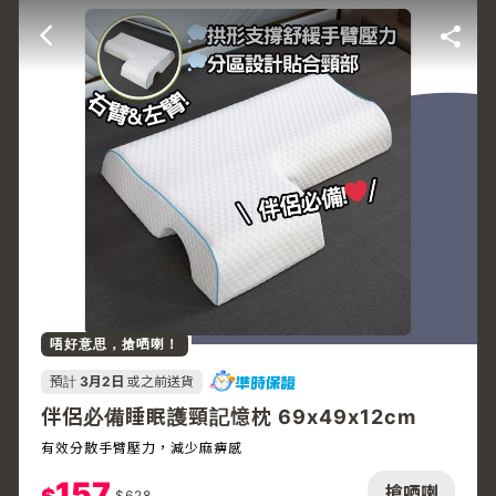
唔好意思，搶哂喇！
預計
3月2日
或之前送貨
伴侶必備睡眠護頸記憶枕 69x49x12cm
有效分散手臂壓力，減少麻痹感
157
搶哂喇
$
628