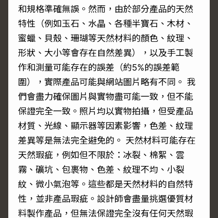
和規格準確無誤。然而，由於部分產品的天然
特性（例如玉石、水晶、各種半寶石、木材、
蜜蠟、貝殼、珊瑚等天然材料的顏色、紋理、
形狀、大小等會存在自然差異），以及手工製
作和測量可能存在的誤差（約5%的誤差範
圍），實際產品可能與網站圖片略有不同。 我
們會盡力確保圖片與實物盡可能一致，但不能
保證完全一致。照片均以實物拍攝，但受產品
材質、光線、顯示器等因素影響，色差、紋理
差異等是無法完全避免的。 天然材料可能存在
天然瑕疵，例如但不限於：冰裂、棉絮、雲
霧、礦坑、包裹物、色差、紋理不均、小裂
紋、微小氣泡等。這些都是天然材料的自然特
性，並非產品瑕疵。設計師會盡量挑選優質材
料製作產品，但無法保證完全沒有任何天然瑕