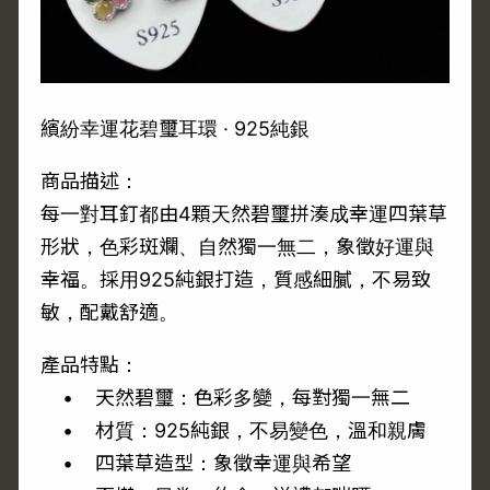
繽紛幸運花碧璽耳環 · 925純銀
商品描述：
每一對耳釘都由4顆天然碧璽拼湊成幸運四葉草
形狀，色彩斑斕、自然獨一無二，象徵好運與
幸福。採用925純銀打造，質感細膩，不易致
敏，配戴舒適。
產品特點：
• 天然碧璽：色彩多變，每對獨一無二
• 材質：925純銀，不易變色，溫和親膚
• 四葉草造型：象徵幸運與希望