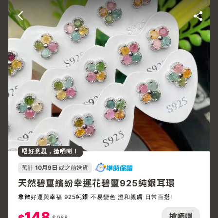
唔好意思，搶哂喇！
預計
10月9日
或之前送貨
天然碧璽繽紛幸運花碧璽925純銀耳環
象徵好運與幸福 925純銀 不易變色 溫和親膚 日常百搭!
148
搶哂喇
$
988