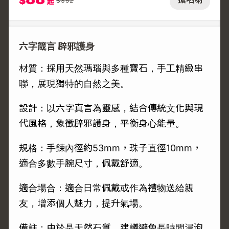
$
$
352
起
六字箴言 辟邪護身
材質：採用天然瑪瑙與多種寶石，手工精緻串
聯，展現獨特的自然之美。
設計：以六字真言為靈感，結合傳統文化與現
代風格，象徵辟邪護身，平衡身心能量。
規格：手鍊內徑約53mm，珠子直徑10mm，
適合多數手腕尺寸，佩戴舒適。
適合場合：適合日常佩戴或作為禮物送給親
友，增添個人魅力，提升氣場。
備註：由於是天然石質，建議避免長時間浸泡