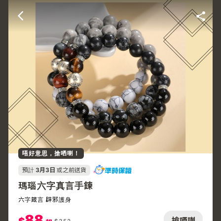
唔好意思，搶哂喇！
預計
3月3日
或之前送貨
瑪瑙六字真言手鍊
六字箴言 辟邪護身
88
搶哂喇