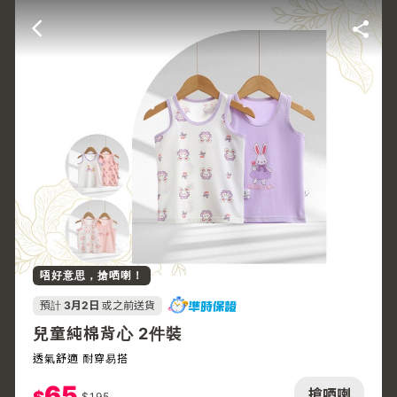
唔好意思，搶哂喇！
預計
3月2日
或之前送貨
兒童純棉背心 2件裝
透氣舒適 耐穿易搭
65
搶哂喇
$
195