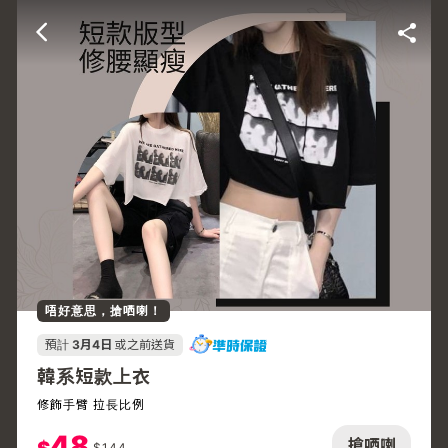
唔好意思，搶哂喇！
預計
3月4日
或之前送貨
韓系短款上衣
修飾手臂 拉長比例
48
搶哂喇
$
144