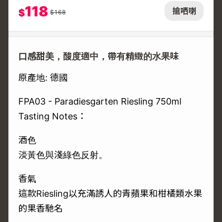
118
搶哂喇
$
$
168
口感甜美，酸度適中，帶有精緻的水果味
原產地: 德國
FPA03 - Paradiesgarten Riesling 750ml
Tasting Notes：
酒色
淡黃色與淺綠色反射。
香氣
這款Riesling以充滿誘人的青蘋果和柑橘類水果
的果香馳名