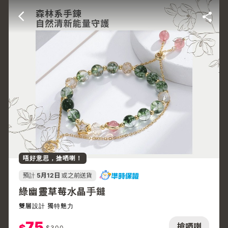
唔好意思，搶哂喇！
預計
5月12日
或之前送貨
綠幽靈草莓水晶手鏈
雙層設計 獨特魅力
75
搶哂喇
$
300