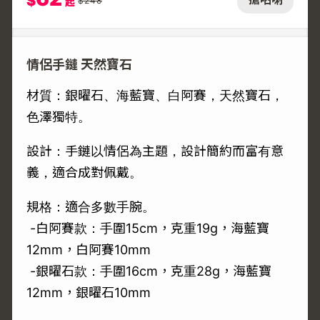
$
$
248
起
情侶手鏈 天然寶石
材質：銀曜石、海藍寶、白阿賽，天然寶石，
色澤獨特。
設計：手鏈以情侶為主題，設計簡約而富有意
義，適合成對佩戴。
規格：適合多數手腕。
-白阿賽款：手圍15cm，克重19g，海藍寶
12mm，白阿賽10mm
-銀曜石款：手圍16cm，克重28g，海藍寶
12mm，銀曜石10mm