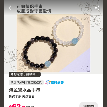
唔好意思，搶哂喇！
預計
5月9日
或之前送貨
海藍寶水晶手串
情侶手鏈 天然寶石
62
搶哂喇